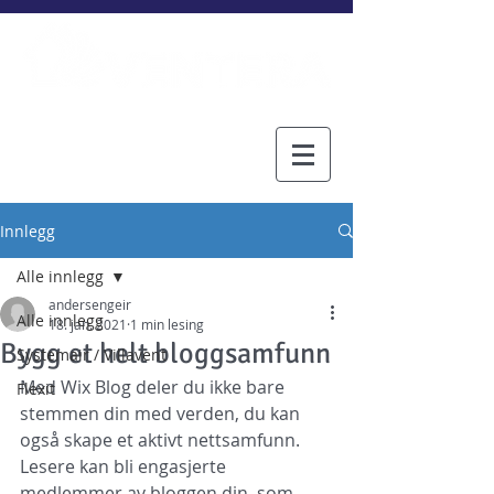
Innlegg
Alle innlegg
andersengeir
Alle innlegg
18. jan. 2021
1 min lesing
Bygg et helt bloggsamfunn
Systemair / Villavent
Med Wix Blog deler du ikke bare 
Flexit
stemmen din med verden, du kan 
også skape et aktivt nettsamfunn. 
Lesere kan bli engasjerte 
medlemmer av bloggen din, som 